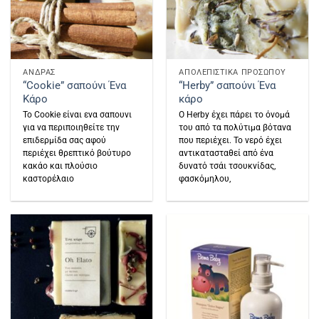
ΑΝΔΡΑΣ
ΑΠΟΛΕΠΙΣΤΙΚΑ ΠΡΟΣΩΠΟΥ
“Cookie” σαπούνι Ένα
“Herby” σαπούνι Ένα
Κάρο
κάρο
Το Cookie είναι ενα σαπουνι
Ο Herby έχει πάρει το όνομά
για να περιποιηθείτε την
του από τα πολύτιμα βότανα
επιδερμίδα σας αφού
που περιέχει. Το νερό έχει
περιέχει θρεπτικό βούτυρο
αντικατασταθεί από ένα
κακάο και πλούσιο
δυνατό τσάι τσουκνίδας,
καστορέλαιο
φασκόμηλου,