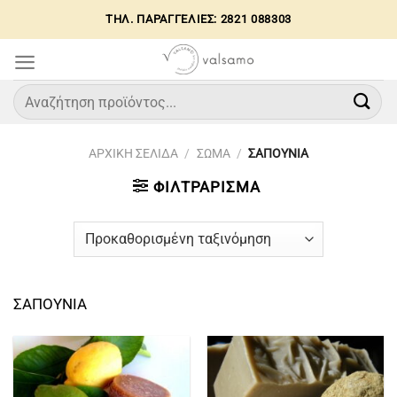
Μετάβαση
ΤΗΛ. ΠΑΡΑΓΓΕΛΙΕΣ: 2821 088303
στο
περιεχόμενο
Αναζήτηση
για:
ΑΡΧΙΚΉ ΣΕΛΊΔΑ
/
ΣΩΜΑ
/
ΣΑΠΟΥΝΙΑ
ΦΙΛΤΡΆΡΙΣΜΑ
ΣΑΠΟΥΝΙΑ