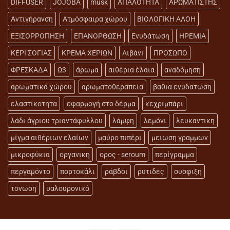
DIFFUSER
JOJOBA
musk
ΑΠΑΛΟΤΗΤΑ
ΑΡΩΜΑΤΙΣΤΗΣ
Αντιγήρανση
Ατμόσφαιρα χώρου
ΒΙΟΛΟΓΙΚΗ ΑΛΟΗ
ΕΞΙΣΟΡΡΟΠΗΣΗ
ΕΠΑΝΟΡΘΩΣΗ
Ενυδάτωση
ΗΡΕΜΙΑ
ΚΕΡΙ ΣΟΓΙΑΣ
ΚΡΕΜΑ ΧΕΡΙΩΝ
Λιβάνι
ΠΡΟΣΩΠΟ
ΦΡΕΣΚΑΔΑ
Ω3
άρωμα
αιθέρια έλαια
αναδόμηση
αρωματικά χώρου
αρωματοθεραπεία
βαθια ενυδατωση
ελαστικοτητα
εφαρμογή στο δέρμα
κεχριμπάρι
λάδι άγριου τριαντάφυλλου
λάμψη
λεμόνι
λευκαντικη
μίγμα αιθέριων ελαίων
μαύρο πιπέρι
μειωση γραμμων
μικροφύκια
οργανικη
ορος - seroum
περίγραμμα
περγαμόντο
πορτοκάλι
ράβδοι
ρυτιδες
συσφιξη
τονωση
υαλουρονικό