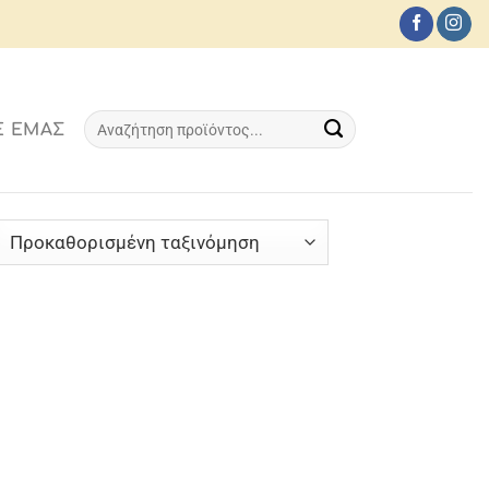
Αναζήτηση
Ε ΕΜΆΣ
για: