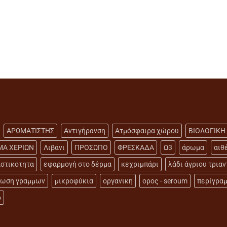
ΑΡΩΜΑΤΙΣΤΗΣ
Αντιγήρανση
Ατμόσφαιρα χώρου
ΒΙΟΛΟΓΙΚΗ
ΜΑ ΧΕΡΙΩΝ
Λιβάνι
ΠΡΟΣΩΠΟ
ΦΡΕΣΚΑΔΑ
Ω3
άρωμα
αιθ
στικοτητα
εφαρμογή στο δέρμα
κεχριμπάρι
λάδι άγριου τρια
ιωση γραμμων
μικροφύκια
οργανικη
ορος - seroum
περίγρα
ό