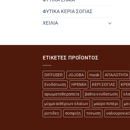
ΦΥΤΙΚΑ ΚΕΡΙΑ ΣΟΓΙΑΣ
ΧΕΙΛΙΑ
ΕΤΙΚΈΤΕΣ ΠΡΟΪΌΝΤΟΣ
DIFFUSER
JOJOBA
musk
ΑΠΑΛΟΤΗΤΑ
Ενυδάτωση
ΗΡΕΜΙΑ
ΚΕΡΙ ΣΟΓΙΑΣ
ΚΡΕ
αρωματοθεραπεία
βαθια ενυδατωση
ελα
μίγμα αιθέριων ελαίων
μαύρο πιπέρι
με
ρυτιδες
συσφιξη
τονωση
υαλουρονικ