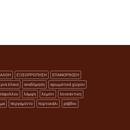
 ΑΛΟΗ
ΕΞΙΣΟΡΡΟΠΗΣΗ
ΕΠΑΝΟΡΘΩΣΗ
έρια έλαια
αναδόμηση
αρωματικά χώρου
ντάφυλλου
λάμψη
λεμόνι
λευκαντικη
μμα
περγαμόντο
πορτοκάλι
ράβδοι