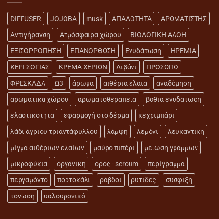
DIFFUSER
JOJOBA
musk
ΑΠΑΛΟΤΗΤΑ
ΑΡΩΜΑΤΙΣΤΗΣ
Αντιγήρανση
Ατμόσφαιρα χώρου
ΒΙΟΛΟΓΙΚΗ ΑΛΟΗ
ΕΞΙΣΟΡΡΟΠΗΣΗ
ΕΠΑΝΟΡΘΩΣΗ
Ενυδάτωση
ΗΡΕΜΙΑ
ΚΕΡΙ ΣΟΓΙΑΣ
ΚΡΕΜΑ ΧΕΡΙΩΝ
Λιβάνι
ΠΡΟΣΩΠΟ
ΦΡΕΣΚΑΔΑ
Ω3
άρωμα
αιθέρια έλαια
αναδόμηση
αρωματικά χώρου
αρωματοθεραπεία
βαθια ενυδατωση
ελαστικοτητα
εφαρμογή στο δέρμα
κεχριμπάρι
λάδι άγριου τριαντάφυλλου
λάμψη
λεμόνι
λευκαντικη
μίγμα αιθέριων ελαίων
μαύρο πιπέρι
μειωση γραμμων
μικροφύκια
οργανικη
ορος - seroum
περίγραμμα
περγαμόντο
πορτοκάλι
ράβδοι
ρυτιδες
συσφιξη
τονωση
υαλουρονικό