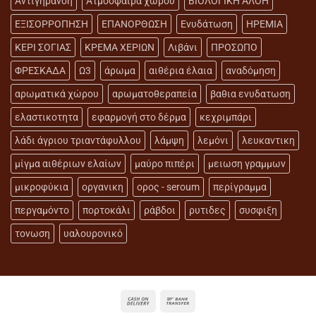
Αντιγήρανση
Ατμόσφαιρα χώρου
ΒΙΟΛΟΓΙΚΗ ΑΛΟΗ
ΕΞΙΣΟΡΡΟΠΗΣΗ
ΕΠΑΝΟΡΘΩΣΗ
Ενυδάτωση
ΗΡΕΜΙΑ
ΚΕΡΙ ΣΟΓΙΑΣ
ΚΡΕΜΑ ΧΕΡΙΩΝ
Λιβάνι
ΠΡΟΣΩΠΟ
ΦΡΕΣΚΑΔΑ
Ω3
άρωμα
αιθέρια έλαια
αναδόμηση
αρωματικά χώρου
αρωματοθεραπεία
βαθια ενυδατωση
ελαστικοτητα
εφαρμογή στο δέρμα
κεχριμπάρι
λάδι άγριου τριαντάφυλλου
λάμψη
λεμόνι
λευκαντικη
μίγμα αιθέριων ελαίων
μαύρο πιπέρι
μειωση γραμμων
μικροφύκια
οργανικη
ορος - seroum
περίγραμμα
περγαμόντο
πορτοκάλι
ράβδοι
ρυτιδες
συσφιξη
τονωση
υαλουρονικό