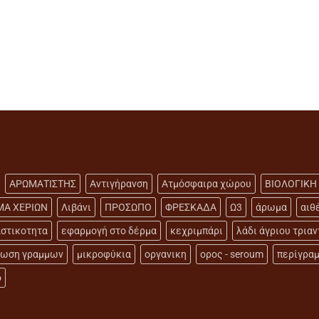
ΑΡΩΜΑΤΙΣΤΗΣ
Αντιγήρανση
Ατμόσφαιρα χώρου
ΒΙΟΛΟΓΙΚΗ
ΜΑ ΧΕΡΙΩΝ
Λιβάνι
ΠΡΟΣΩΠΟ
ΦΡΕΣΚΑΔΑ
Ω3
άρωμα
αιθ
στικοτητα
εφαρμογή στο δέρμα
κεχριμπάρι
λάδι άγριου τρια
ιωση γραμμων
μικροφύκια
οργανικη
ορος - seroum
περίγρα
ό