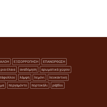
 ΑΛΟΗ
ΕΞΙΣΟΡΡΟΠΗΣΗ
ΕΠΑΝΟΡΘΩΣΗ
έρια έλαια
αναδόμηση
αρωματικά χώρου
ντάφυλλου
λάμψη
λεμόνι
λευκαντικη
μμα
περγαμόντο
πορτοκάλι
ράβδοι