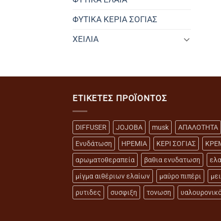
ΦΥΤΙΚΑ ΚΕΡΙΑ ΣΟΓΙΑΣ
ΧΕΙΛΙΑ
ΕΤΙΚΈΤΕΣ ΠΡΟΪΌΝΤΟΣ
DIFFUSER
JOJOBA
musk
ΑΠΑΛΟΤΗΤΑ
Ενυδάτωση
ΗΡΕΜΙΑ
ΚΕΡΙ ΣΟΓΙΑΣ
ΚΡΕ
αρωματοθεραπεία
βαθια ενυδατωση
ελα
μίγμα αιθέριων ελαίων
μαύρο πιπέρι
με
ρυτιδες
συσφιξη
τονωση
υαλουρονικ