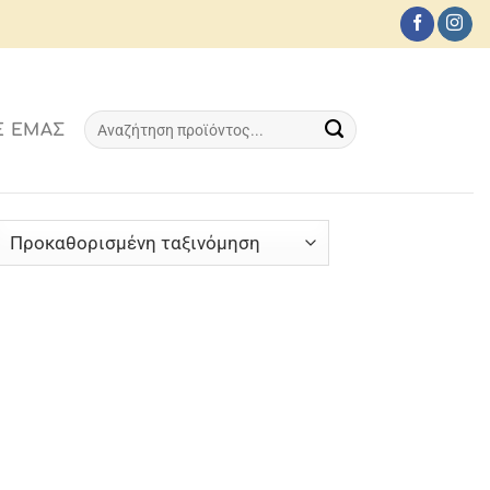
Αναζήτηση
Ε ΕΜΆΣ
για: