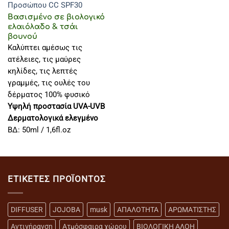
Προσώπου CC SPF30
Βασισμένο σε βιολογικό
ελαιόλαδο & τσάι
βουνού
Καλύπτει αμέσως τις
ατέλειες, τις μαύρες
κηλίδες, τις λεπτές
γραμμές, τις ουλές του
δέρματος 100% φυσικό
Υψηλή προστασία UVA-UVB
Δερματολογικά ελεγμένο
ΒΔ: 50ml / 1,6fl.oz
ΕΤΙΚΈΤΕΣ ΠΡΟΪΌΝΤΟΣ
DIFFUSER
JOJOBA
musk
ΑΠΑΛΟΤΗΤΑ
ΑΡΩΜΑΤΙΣΤΗΣ
Αντιγήρανση
Ατμόσφαιρα χώρου
ΒΙΟΛΟΓΙΚΗ ΑΛΟΗ