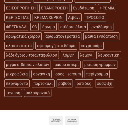
ΕΞΙΣΟΡΡΟΠΗΣΗ
ΕΠΑΝΟΡΘΩΣΗ
Ενυδάτωση
ΗΡΕΜΙΑ
ΚΕΡΙ ΣΟΓΙΑΣ
ΚΡΕΜΑ ΧΕΡΙΩΝ
Λιβάνι
ΠΡΟΣΩΠΟ
ΦΡΕΣΚΑΔΑ
Ω3
άρωμα
αιθέρια έλαια
αναδόμηση
αρωματικά χώρου
αρωματοθεραπεία
βαθια ενυδατωση
ελαστικοτητα
εφαρμογή στο δέρμα
κεχριμπάρι
λάδι άγριου τριαντάφυλλου
λάμψη
λεμόνι
λευκαντικη
μίγμα αιθέριων ελαίων
μαύρο πιπέρι
μειωση γραμμων
μικροφύκια
οργανικη
ορος - seroum
περίγραμμα
περγαμόντο
πορτοκάλι
ράβδοι
ρυτιδες
συσφιξη
τονωση
υαλουρονικό