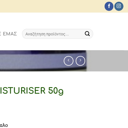
Αναζήτηση
Ε ΕΜΆΣ
για:
STURISER 50g
δαλο