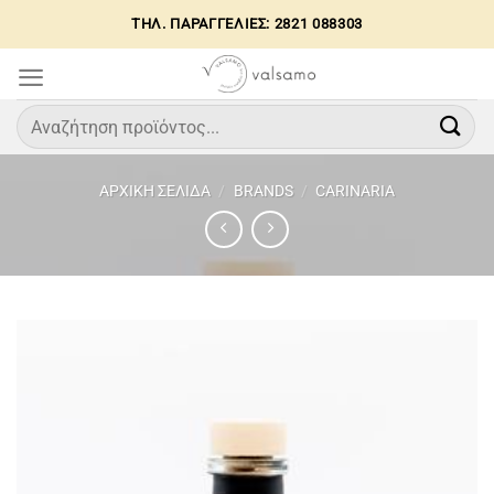
Μετάβαση
ΤΗΛ. ΠΑΡΑΓΓΕΛΙΕΣ: 2821 088303
στο
περιεχόμενο
Αναζήτηση
για:
ΑΡΧΙΚΉ ΣΕΛΊΔΑ
/
BRANDS
/
CARINARIA