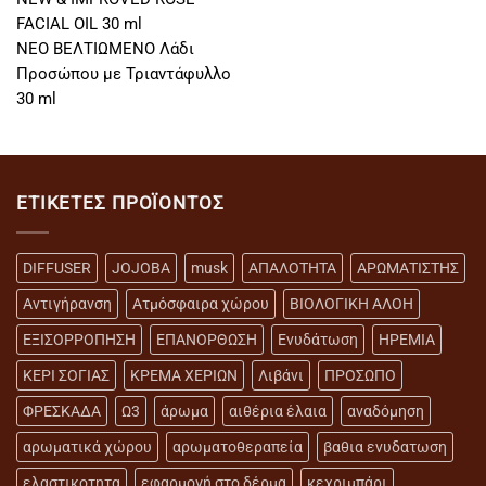
FACIAL OIL 30 ml
ΝΕΟ ΒΕΛΤΙΩΜΕΝΟ Λάδι
Προσώπου με Τριαντάφυλλο
30 ml
ΕΤΙΚΈΤΕΣ ΠΡΟΪΌΝΤΟΣ
DIFFUSER
JOJOBA
musk
ΑΠΑΛΟΤΗΤΑ
ΑΡΩΜΑΤΙΣΤΗΣ
Αντιγήρανση
Ατμόσφαιρα χώρου
ΒΙΟΛΟΓΙΚΗ ΑΛΟΗ
ΕΞΙΣΟΡΡΟΠΗΣΗ
ΕΠΑΝΟΡΘΩΣΗ
Ενυδάτωση
ΗΡΕΜΙΑ
ΚΕΡΙ ΣΟΓΙΑΣ
ΚΡΕΜΑ ΧΕΡΙΩΝ
Λιβάνι
ΠΡΟΣΩΠΟ
ΦΡΕΣΚΑΔΑ
Ω3
άρωμα
αιθέρια έλαια
αναδόμηση
αρωματικά χώρου
αρωματοθεραπεία
βαθια ενυδατωση
ελαστικοτητα
εφαρμογή στο δέρμα
κεχριμπάρι