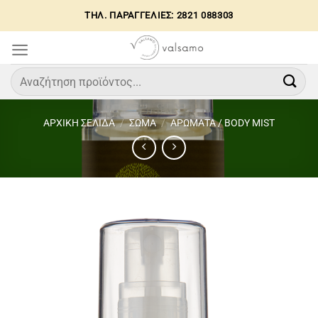
Μετάβαση
ΤΗΛ. ΠΑΡΑΓΓΕΛΙΕΣ: 2821 088303
στο
περιεχόμενο
Αναζήτηση
για:
ΑΡΧΙΚΉ ΣΕΛΊΔΑ
/
ΣΩΜΑ
/
ΑΡΩΜΑΤΑ / BODY MIST