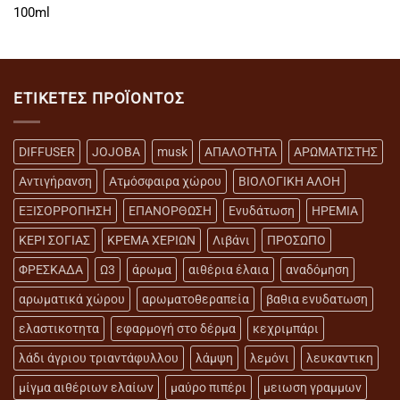
100ml
ΕΤΙΚΈΤΕΣ ΠΡΟΪΌΝΤΟΣ
DIFFUSER
JOJOBA
musk
ΑΠΑΛΟΤΗΤΑ
ΑΡΩΜΑΤΙΣΤΗΣ
Αντιγήρανση
Ατμόσφαιρα χώρου
ΒΙΟΛΟΓΙΚΗ ΑΛΟΗ
ΕΞΙΣΟΡΡΟΠΗΣΗ
ΕΠΑΝΟΡΘΩΣΗ
Ενυδάτωση
ΗΡΕΜΙΑ
ΚΕΡΙ ΣΟΓΙΑΣ
ΚΡΕΜΑ ΧΕΡΙΩΝ
Λιβάνι
ΠΡΟΣΩΠΟ
ΦΡΕΣΚΑΔΑ
Ω3
άρωμα
αιθέρια έλαια
αναδόμηση
αρωματικά χώρου
αρωματοθεραπεία
βαθια ενυδατωση
ελαστικοτητα
εφαρμογή στο δέρμα
κεχριμπάρι
λάδι άγριου τριαντάφυλλου
λάμψη
λεμόνι
λευκαντικη
μίγμα αιθέριων ελαίων
μαύρο πιπέρι
μειωση γραμμων