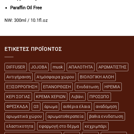
Paraffin Oil Free
NW: 300ml / 10.1fl.oz
ΕΤΙΚΈΤΕΣ ΠΡΟΪΌΝΤΟΣ
DIFFUSER
JOJOBA
musk
ΑΠΑΛΟΤΗΤΑ
ΑΡΩΜΑΤΙΣΤΗΣ
Αντιγήρανση
Ατμόσφαιρα χώρου
ΒΙΟΛΟΓΙΚΗ ΑΛΟΗ
ΕΞΙΣΟΡΡΟΠΗΣΗ
ΕΠΑΝΟΡΘΩΣΗ
Ενυδάτωση
ΗΡΕΜΙΑ
ΚΕΡΙ ΣΟΓΙΑΣ
ΚΡΕΜΑ ΧΕΡΙΩΝ
Λιβάνι
ΠΡΟΣΩΠΟ
ΦΡΕΣΚΑΔΑ
Ω3
άρωμα
αιθέρια έλαια
αναδόμηση
αρωματικά χώρου
αρωματοθεραπεία
βαθια ενυδατωση
ελαστικοτητα
εφαρμογή στο δέρμα
κεχριμπάρι