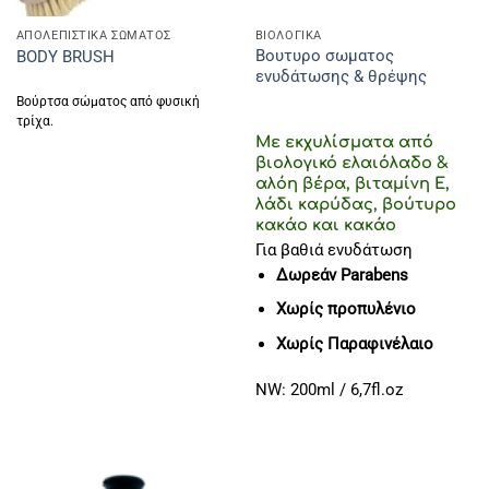
ΑΠΟΛΕΠΙΣΤΙΚΑ ΣΩΜΑΤΟΣ
ΒΙΟΛΟΓΙΚΑ
Βουτυρο σωματος
BODY BRUSH
ενυδάτωσης & θρέψης
Βούρτσα σώματος από φυσική
τρίχα.
Με εκχυλίσματα από
βιολογικό ελαιόλαδο &
αλόη βέρα, βιταμίνη Ε,
λάδι καρύδας, βούτυρο
κακάο και κακάο
Για βαθιά ενυδάτωση
Δωρεάν Parabens
Χωρίς προπυλένιο
Χωρίς Παραφινέλαιο
NW: 200ml / 6,7fl.oz