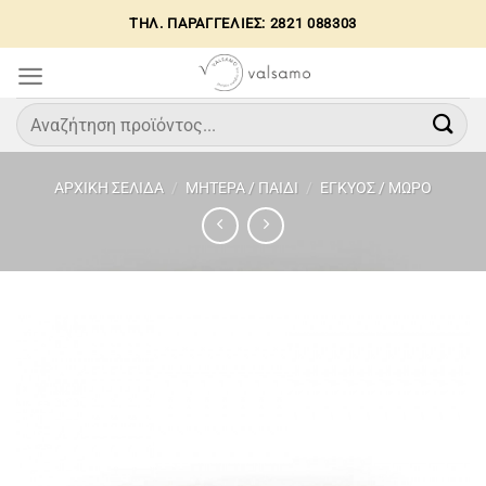
Μετάβαση
ΤΗΛ. ΠΑΡΑΓΓΕΛΙΕΣ: 2821 088303
στο
περιεχόμενο
Αναζήτηση
για:
ΑΡΧΙΚΉ ΣΕΛΊΔΑ
/
ΜΗΤΕΡΑ / ΠΑΙΔΙ
/
ΕΓΚΥΟΣ / ΜΩΡΟ