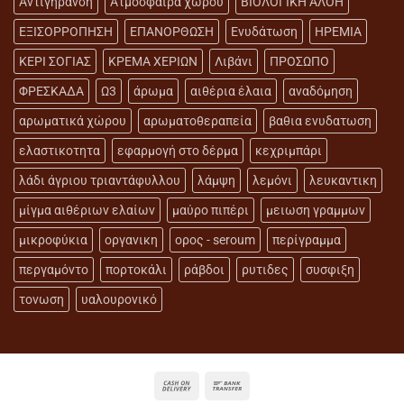
Αντιγήρανση
Ατμόσφαιρα χώρου
ΒΙΟΛΟΓΙΚΗ ΑΛΟΗ
ΕΞΙΣΟΡΡΟΠΗΣΗ
ΕΠΑΝΟΡΘΩΣΗ
Ενυδάτωση
ΗΡΕΜΙΑ
ΚΕΡΙ ΣΟΓΙΑΣ
ΚΡΕΜΑ ΧΕΡΙΩΝ
Λιβάνι
ΠΡΟΣΩΠΟ
ΦΡΕΣΚΑΔΑ
Ω3
άρωμα
αιθέρια έλαια
αναδόμηση
αρωματικά χώρου
αρωματοθεραπεία
βαθια ενυδατωση
ελαστικοτητα
εφαρμογή στο δέρμα
κεχριμπάρι
λάδι άγριου τριαντάφυλλου
λάμψη
λεμόνι
λευκαντικη
μίγμα αιθέριων ελαίων
μαύρο πιπέρι
μειωση γραμμων
μικροφύκια
οργανικη
ορος - seroum
περίγραμμα
περγαμόντο
πορτοκάλι
ράβδοι
ρυτιδες
συσφιξη
τονωση
υαλουρονικό