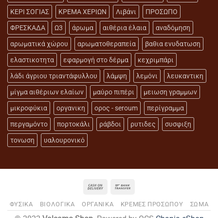
ΚΕΡΙ ΣΟΓΙΑΣ
ΚΡΕΜΑ ΧΕΡΙΩΝ
Λιβάνι
ΠΡΟΣΩΠΟ
ΦΡΕΣΚΑΔΑ
Ω3
άρωμα
αιθέρια έλαια
αναδόμηση
αρωματικά χώρου
αρωματοθεραπεία
βαθια ενυδατωση
ελαστικοτητα
εφαρμογή στο δέρμα
κεχριμπάρι
λάδι άγριου τριαντάφυλλου
λάμψη
λεμόνι
λευκαντικη
μίγμα αιθέριων ελαίων
μαύρο πιπέρι
μειωση γραμμων
μικροφύκια
οργανικη
ορος - seroum
περίγραμμα
περγαμόντο
πορτοκάλι
ράβδοι
ρυτιδες
συσφιξη
τονωση
υαλουρονικό
ΦΥΣΙΚΑ
ΒΙΟΛΟΓΙΚΑ
ΟΡΓΑΝΙΚΑ
ΚΡΕΜΕΣ ΠΡΟΣΩΠΟΥ
ΣΩΜΑ