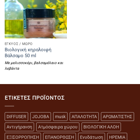
ΕΓΚΥΟΣ / ΜΩΡΟ
Βιολογική κηραλοιφή
Βάλσαμο 50 ml
Με μελισσοκέρι, βαλσαμέλαιο και
λεβάντα
ΕΤΙΚΈΤΕΣ ΠΡΟΪΌΝΤΟΣ
DIFFUSER
JOJOBA
musk
ΑΠΑΛΟΤΗΤΑ
ΑΡΩΜΑΤΙΣΤΗΣ
Αντιγήρανση
Ατμόσφαιρα χώρου
ΒΙΟΛΟΓΙΚΗ ΑΛΟΗ
ΕΞΙΣΟΡΡΟΠΗΣΗ
ΕΠΑΝΟΡΘΩΣΗ
Ενυδάτωση
ΗΡΕΜΙΑ