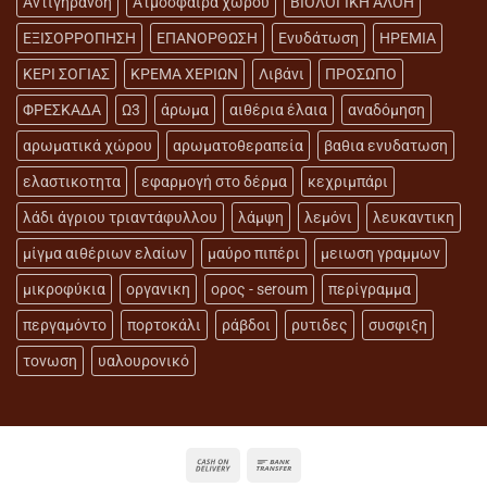
Αντιγήρανση
Ατμόσφαιρα χώρου
ΒΙΟΛΟΓΙΚΗ ΑΛΟΗ
ΕΞΙΣΟΡΡΟΠΗΣΗ
ΕΠΑΝΟΡΘΩΣΗ
Ενυδάτωση
ΗΡΕΜΙΑ
ΚΕΡΙ ΣΟΓΙΑΣ
ΚΡΕΜΑ ΧΕΡΙΩΝ
Λιβάνι
ΠΡΟΣΩΠΟ
ΦΡΕΣΚΑΔΑ
Ω3
άρωμα
αιθέρια έλαια
αναδόμηση
αρωματικά χώρου
αρωματοθεραπεία
βαθια ενυδατωση
ελαστικοτητα
εφαρμογή στο δέρμα
κεχριμπάρι
λάδι άγριου τριαντάφυλλου
λάμψη
λεμόνι
λευκαντικη
μίγμα αιθέριων ελαίων
μαύρο πιπέρι
μειωση γραμμων
μικροφύκια
οργανικη
ορος - seroum
περίγραμμα
περγαμόντο
πορτοκάλι
ράβδοι
ρυτιδες
συσφιξη
τονωση
υαλουρονικό