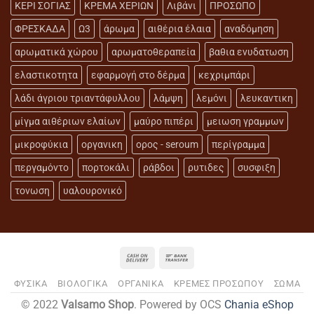
ΚΕΡΙ ΣΟΓΙΑΣ
ΚΡΕΜΑ ΧΕΡΙΩΝ
Λιβάνι
ΠΡΟΣΩΠΟ
ΦΡΕΣΚΑΔΑ
Ω3
άρωμα
αιθέρια έλαια
αναδόμηση
αρωματικά χώρου
αρωματοθεραπεία
βαθια ενυδατωση
ελαστικοτητα
εφαρμογή στο δέρμα
κεχριμπάρι
λάδι άγριου τριαντάφυλλου
λάμψη
λεμόνι
λευκαντικη
μίγμα αιθέριων ελαίων
μαύρο πιπέρι
μειωση γραμμων
μικροφύκια
οργανικη
ορος - seroum
περίγραμμα
περγαμόντο
πορτοκάλι
ράβδοι
ρυτιδες
συσφιξη
τονωση
υαλουρονικό
ΦΥΣΙΚΑ
ΒΙΟΛΟΓΙΚΑ
ΟΡΓΑΝΙΚΑ
ΚΡΕΜΕΣ ΠΡΟΣΩΠΟΥ
ΣΩΜΑ
© 2022
Valsamo Shop
. Powered by OCS
Chania eShop