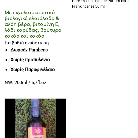
Pure Essence Eau de Parfum No.1
Frankincense 50 ml
Με εκχυλίσματα από
βιολογικό ελαιόλαδο &
αλόη βέρα, βιταμίνη Ε,
λάδι καρύδας, βούτυρο
κακάο και κακάο
Για βαθιά ενυδάτωση
Δωρεάν Parabens
Χωρίς προπυλένιο
Χωρίς Παραφινέλαιο
NW: 200ml / 6,7fl.oz