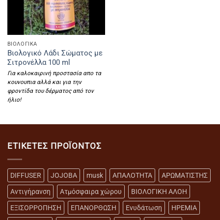
ΒΙΟΛΟΓΙΚΑ
Βιολογικό Λάδι Σώματος με
Σιτρονέλλα 100 ml
Για καλοκαιρινή προστασία απο τα
κουνουπια αλλά και για την
φροντίδα του δέρματος από τον
ήλιο!
ΕΤΙΚΈΤΕΣ ΠΡΟΪΌΝΤΟΣ
DIFFUSER
JOJOBA
musk
ΑΠΑΛΟΤΗΤΑ
ΑΡΩΜΑΤΙΣΤΗΣ
Αντιγήρανση
Ατμόσφαιρα χώρου
ΒΙΟΛΟΓΙΚΗ ΑΛΟΗ
ΕΞΙΣΟΡΡΟΠΗΣΗ
ΕΠΑΝΟΡΘΩΣΗ
Ενυδάτωση
ΗΡΕΜΙΑ