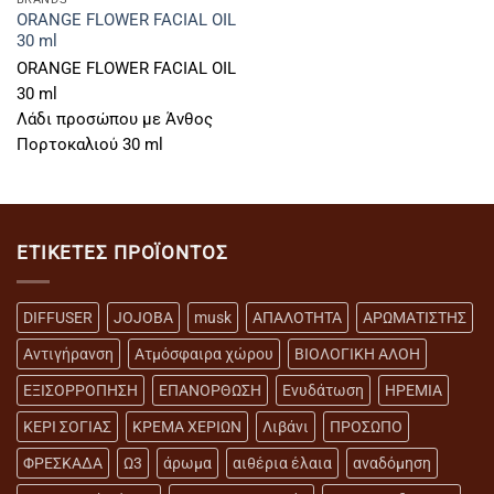
ORANGE FLOWER FACIAL OIL
30 ml
ORANGE FLOWER FACIAL OIL
30 ml
Λάδι προσώπου με Άνθος
Πορτοκαλιού 30 ml
ΕΤΙΚΈΤΕΣ ΠΡΟΪΌΝΤΟΣ
DIFFUSER
JOJOBA
musk
ΑΠΑΛΟΤΗΤΑ
ΑΡΩΜΑΤΙΣΤΗΣ
Αντιγήρανση
Ατμόσφαιρα χώρου
ΒΙΟΛΟΓΙΚΗ ΑΛΟΗ
ΕΞΙΣΟΡΡΟΠΗΣΗ
ΕΠΑΝΟΡΘΩΣΗ
Ενυδάτωση
ΗΡΕΜΙΑ
ΚΕΡΙ ΣΟΓΙΑΣ
ΚΡΕΜΑ ΧΕΡΙΩΝ
Λιβάνι
ΠΡΟΣΩΠΟ
ΦΡΕΣΚΑΔΑ
Ω3
άρωμα
αιθέρια έλαια
αναδόμηση