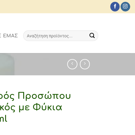
Αναζήτηση
Ε ΕΜΆΣ
για:
ρός Προσώπου
κός με Φύκια
ml