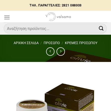
Μετάβαση
ΤΗΛ. ΠΑΡΑΓΓΕΛΙΕΣ: 2821 088303
στο
περιεχόμενο
Αναζήτηση
για:
ΑΡΧΙΚΉ ΣΕΛΊΔΑ
/
ΠΡΟΣΩΠΟ
/
ΚΡΕΜΕΣ ΠΡΟΣΩΠΟΥ