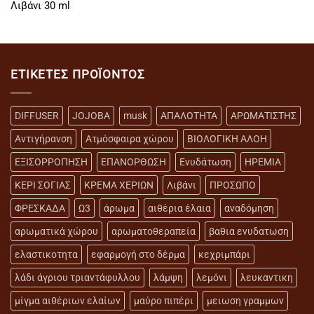
Λιβάνι 30 ml
ΕΤΙΚΈΤΕΣ ΠΡΟΪΌΝΤΟΣ
DIFFUSER
JOJOBA
musk
ΑΠΑΛΟΤΗΤΑ
ΑΡΩΜΑΤΙΣΤΗΣ
Αντιγήρανση
Ατμόσφαιρα χώρου
ΒΙΟΛΟΓΙΚΗ ΑΛΟΗ
ΕΞΙΣΟΡΡΟΠΗΣΗ
ΕΠΑΝΟΡΘΩΣΗ
Ενυδάτωση
ΗΡΕΜΙΑ
ΚΕΡΙ ΣΟΓΙΑΣ
ΚΡΕΜΑ ΧΕΡΙΩΝ
Λιβάνι
ΠΡΟΣΩΠΟ
ΦΡΕΣΚΑΔΑ
Ω3
άρωμα
αιθέρια έλαια
αναδόμηση
αρωματικά χώρου
αρωματοθεραπεία
βαθια ενυδατωση
ελαστικοτητα
εφαρμογή στο δέρμα
κεχριμπάρι
λάδι άγριου τριαντάφυλλου
λάμψη
λεμόνι
λευκαντικη
μίγμα αιθέριων ελαίων
μαύρο πιπέρι
μειωση γραμμων